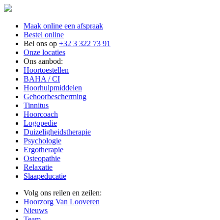
Maak online een afspraak
Bestel online
Bel ons op
+32 3 322 73 91
Onze locaties
Ons aanbod:
Hoortoestellen
BAHA / CI
Hoorhulpmiddelen
Gehoorbescherming
Tinnitus
Hoorcoach
Logopedie
Duizeligheidstherapie
Psychologie
Ergotherapie
Osteopathie
Relaxatie
Slaapeducatie
Volg ons reilen en zeilen:
Hoorzorg Van Looveren
Nieuws
Team